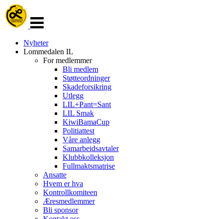
Veksle
navigasjon
Nyheter
Lommedalen IL
For medlemmer
Bli medlem
Støtteordninger
Skadeforsikring
Utlegg
LIL+Pant=Sant
LIL Smak
KiwiBamaCup
Politiattest
Våre anlegg
Samarbeidsavtaler
Klubbkolleksjon
Fullmaktsmatrise
Ansatte
Hvem er hva
Kontrollkomiteen
Æresmedlemmer
Bli sponsor
Kontakt oss