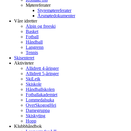
Møtereferater
Styremøtereferater
Årsmøtedokumenter
Våre idretter
Alpin og freeski
Basket
Fotball
Håndball
Langrenn
Tennis
Skisenteret
Aktiviteter
Allidrett 4-åringer
Allidrett 5-åringer
SkiLeik
Skiskole
Håndballskolen
Fotballakademiet
Lommedalsuka
OverSkogogHei
Damegruppa
Skiskyting
Hopp
Klubbhåndbok