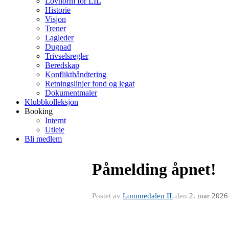
Lovnorm for LIL
Historie
Visjon
Trener
Lagleder
Dugnad
Trivselsregler
Beredskap
Konflikthåndtering
Retningslinjer fond og legat
Dokumentmaler
Klubbkolleksjon
Booking
Internt
Utleie
Bli medlem
Påmelding åpnet!
Postet av
Lommedalen IL
den
2. mar 2026