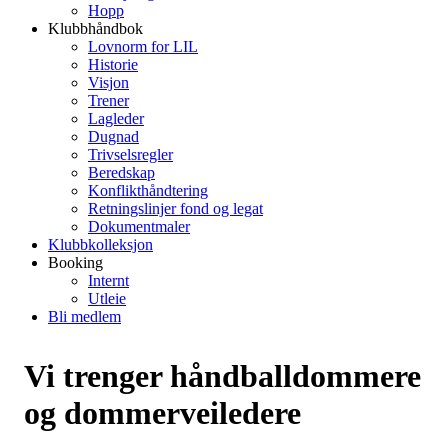
Hopp
Klubbhåndbok
Lovnorm for LIL
Historie
Visjon
Trener
Lagleder
Dugnad
Trivselsregler
Beredskap
Konflikthåndtering
Retningslinjer fond og legat
Dokumentmaler
Klubbkolleksjon
Booking
Internt
Utleie
Bli medlem
Vi trenger håndballdommere
og dommerveiledere