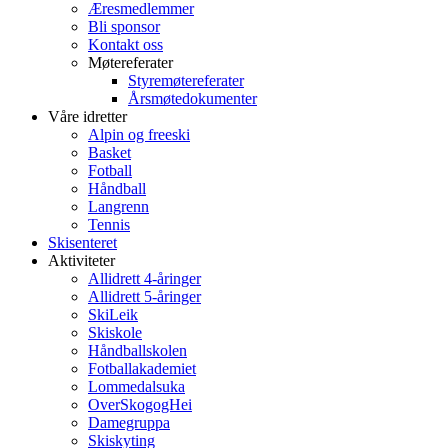
Æresmedlemmer
Bli sponsor
Kontakt oss
Møtereferater
Styremøtereferater
Årsmøtedokumenter
Våre idretter
Alpin og freeski
Basket
Fotball
Håndball
Langrenn
Tennis
Skisenteret
Aktiviteter
Allidrett 4-åringer
Allidrett 5-åringer
SkiLeik
Skiskole
Håndballskolen
Fotballakademiet
Lommedalsuka
OverSkogogHei
Damegruppa
Skiskyting