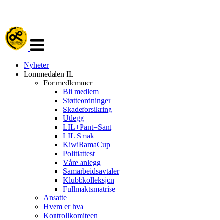
Veksle
navigasjon
Nyheter
Lommedalen IL
For medlemmer
Bli medlem
Støtteordninger
Skadeforsikring
Utlegg
LIL+Pant=Sant
LIL Smak
KiwiBamaCup
Politiattest
Våre anlegg
Samarbeidsavtaler
Klubbkolleksjon
Fullmaktsmatrise
Ansatte
Hvem er hva
Kontrollkomiteen