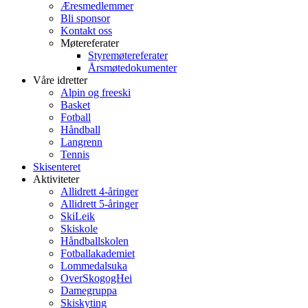
Æresmedlemmer
Bli sponsor
Kontakt oss
Møtereferater
Styremøtereferater
Årsmøtedokumenter
Våre idretter
Alpin og freeski
Basket
Fotball
Håndball
Langrenn
Tennis
Skisenteret
Aktiviteter
Allidrett 4-åringer
Allidrett 5-åringer
SkiLeik
Skiskole
Håndballskolen
Fotballakademiet
Lommedalsuka
OverSkogogHei
Damegruppa
Skiskyting