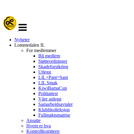
Veksle
navigasjon
Nyheter
Lommedalen IL
For medlemmer
Bli medlem
Støtteordninger
Skadeforsikring
Utlegg
LIL+Pant=Sant
LIL Smak
KiwiBamaCup
Politiattest
Våre anlegg
Samarbeidsavtaler
Klubbkolleksjon
Fullmaktsmatrise
Ansatte
Hvem er hva
Kontrollkomiteen