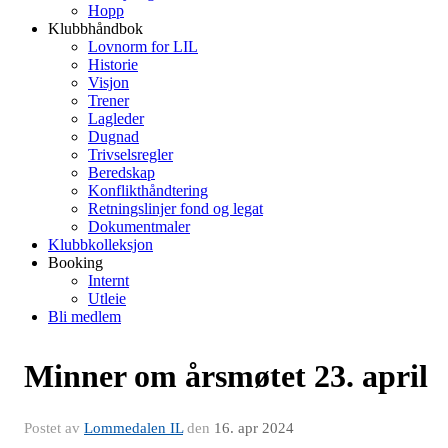
Hopp
Klubbhåndbok
Lovnorm for LIL
Historie
Visjon
Trener
Lagleder
Dugnad
Trivselsregler
Beredskap
Konflikthåndtering
Retningslinjer fond og legat
Dokumentmaler
Klubbkolleksjon
Booking
Internt
Utleie
Bli medlem
Minner om årsmøtet 23. april
Postet av
Lommedalen IL
den
16. apr 2024