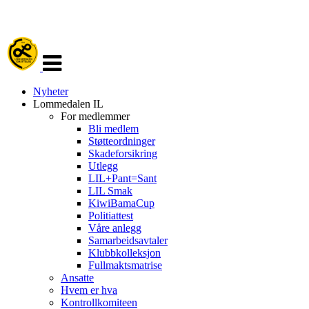
Veksle
navigasjon
Nyheter
Lommedalen IL
For medlemmer
Bli medlem
Støtteordninger
Skadeforsikring
Utlegg
LIL+Pant=Sant
LIL Smak
KiwiBamaCup
Politiattest
Våre anlegg
Samarbeidsavtaler
Klubbkolleksjon
Fullmaktsmatrise
Ansatte
Hvem er hva
Kontrollkomiteen