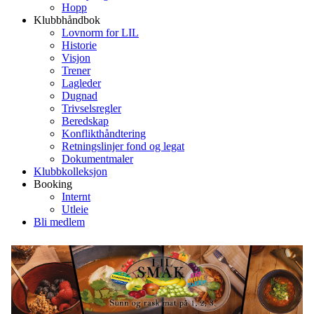
Hopp
Klubbhåndbok
Lovnorm for LIL
Historie
Visjon
Trener
Lagleder
Dugnad
Trivselsregler
Beredskap
Konflikthåndtering
Retningslinjer fond og legat
Dokumentmaler
Klubbkolleksjon
Booking
Internt
Utleie
Bli medlem