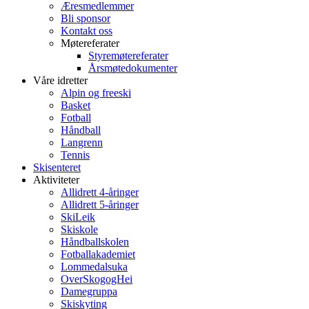
Æresmedlemmer
Bli sponsor
Kontakt oss
Møtereferater
Styremøtereferater
Årsmøtedokumenter
Våre idretter
Alpin og freeski
Basket
Fotball
Håndball
Langrenn
Tennis
Skisenteret
Aktiviteter
Allidrett 4-åringer
Allidrett 5-åringer
SkiLeik
Skiskole
Håndballskolen
Fotballakademiet
Lommedalsuka
OverSkogogHei
Damegruppa
Skiskyting